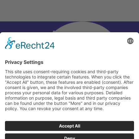
Adresse
CI-Sky GmbH
Am Biberdamm 8
79427 Eschbach
Öffnungszeiten
Montag - Freitag: 8 – 18 Uhr
​​Samstag: 8 – 16 Uhr
Termine nach Vereinbarung
Impressum
Datenschutz